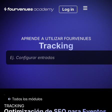
Ir
al
Log in
contenido
APRENDE A UTILIZAR FOURVENUES
Tracking
Buscar
Todos los módulos
TRACKING
Optimización de SEO para Eventos