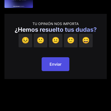
TU OPINIÓN NOS IMPORTA
¿Hemos resuelto tus dudas?
😣
🙁
😐
🙂
😄
Enviar