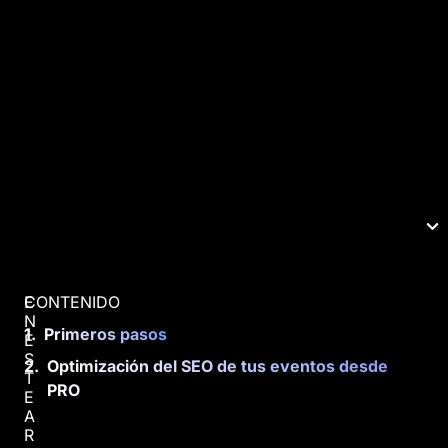
CONTENIDO
E
N
Primeros pasos
E
S
Optimización del SEO de tus eventos desde
T
PRO
E
A
R