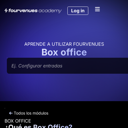
Ir
al
Log in
contenido
APRENDE A UTILIZAR FOURVENUES
Box office
Buscar
Todos los módulos
BOX OFFICE
¿Qué es Box Office?