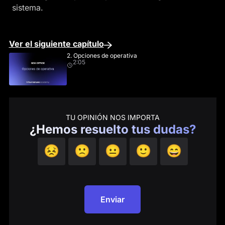
sistema.
Ver el siguiente capítulo
2. Opciones de operativa
2:05
TU OPINIÓN NOS IMPORTA
¿Hemos resuelto tus dudas?
😣
🙁
😐
🙂
😄
Enviar