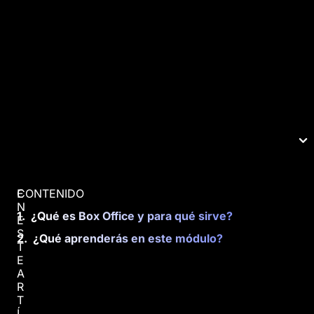
CONTENIDO
E
N
¿Qué es Box Office y para qué sirve?
E
S
¿Qué aprenderás en este módulo?
T
E
A
R
T
Í