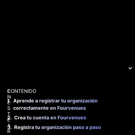
CONTENIDO
E
N
Aprende a registrar tu organización
E
correctamente en Fourvenues
S
T
Crea tu cuenta en Fourvenues
E
A
Registra tu organización paso a paso
R