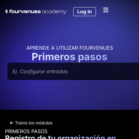
Ir
al
Log in
contenido
APRENDE A UTILIZAR FOURVENUES
Primeros pasos
Buscar
Todos los módulos
PRIMEROS PASOS
Registro de tu organización en