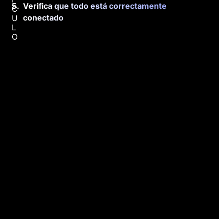
Verifica que todo está correctamente
C
conectado
U
L
O
A
p
r
e
n
d
e
a
e
m
p