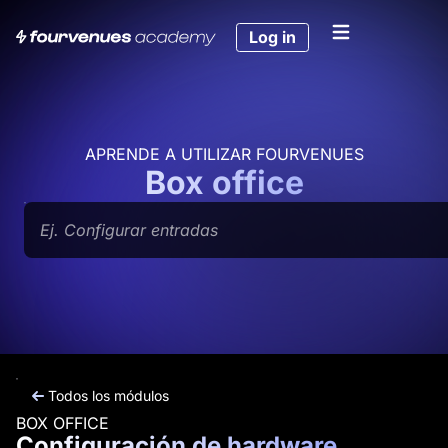
Ir
al
Log in
contenido
APRENDE A UTILIZAR FOURVENUES
Box office
Buscar
Todos los módulos
BOX OFFICE
Configuración de hardware