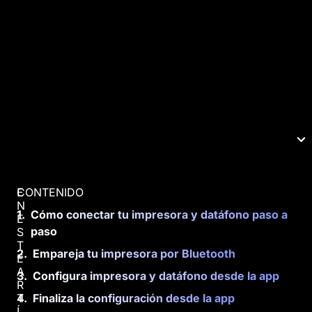
CONTENIDO
E
N
Cómo conectar tu impresora y datáfono paso a
E
paso
S
T
Empareja tu impresora por Bluetooth
E
A
Configura impresora y datáfono desde la app
R
T
Finaliza la configuración desde la app
Í