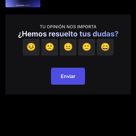
TU OPINIÓN NOS IMPORTA
¿Hemos resuelto tus dudas?
😣
🙁
😐
🙂
😄
Enviar