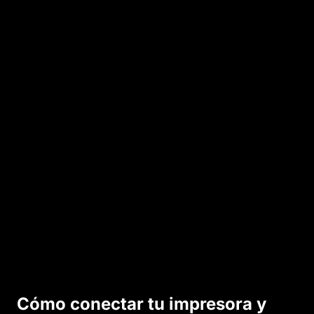
l
o
s
t
é
c
n
i
c
o
s
.
Cómo conectar tu impresora y