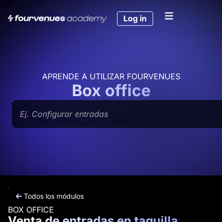
Ir
al
Log in
contenido
APRENDE A UTILIZAR FOURVENUES
Box office
Buscar
Todos los módulos
BOX OFFICE
Venta de entradas en taquilla