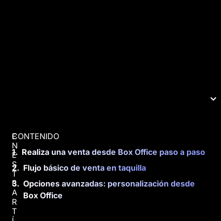
CONTENIDO
E
N
Realiza una venta desde Box Office paso a paso
E
S
Flujo básico de venta en taquilla
T
E
Opciones avanzadas: personalización desde
A
Box Office
R
T
Í