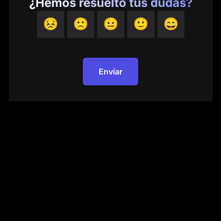
¿Hemos resuelto tus dudas?
😣
🙁
😐
🙂
😄
Enviar