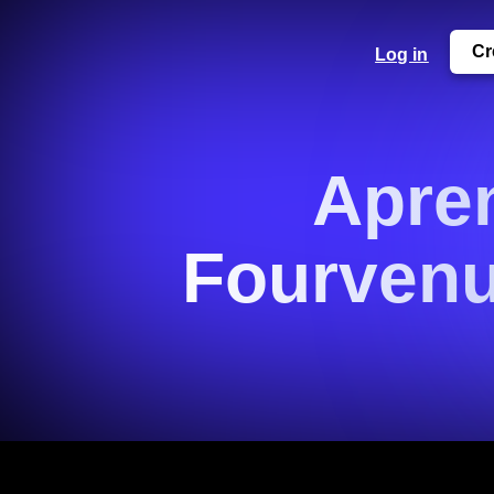
Cr
Log in
Apren
Fourvenu