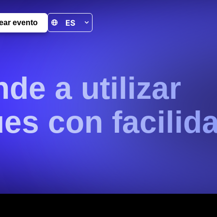
ear evento
de a utilizar
es con facilid