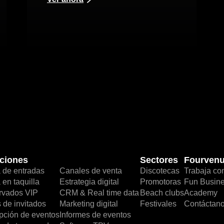
ciones
Sectores
Fourven
 de entradas
Canales de venta
Discotecas
Trabaja co
 en taquilla
Estrategia digital
Promotoras
Fun Busin
rvados VIP
CRM & Real time data
Beach clubs
Academy
s de invitados
Marketing digital
Festivales
Contáctan
ción de eventos
Informes de eventos