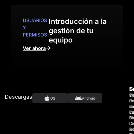
Introducción a la
USUARIOS
Y
gestión de tu
PERMISOS
equipo
Ver ahora
S
S
F
Ve
Ca
Di
Tr
Descargas
iOS
Android
d
d
Pr
co
en
ve
B
no
Ve
Es
cl
Fu
en
di
Fe
Bu
ta
C
D
Re
&
A